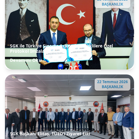
BAŞKANLIK
SGK ile Türkiye Sigorta Arasında Emeklilere Özel
Protokol İmzalandı
Devamını Oku
22 Temmuz 2026
BAŞKANLIK
SGK Başkanı Elitaş, TÜED’i Ziyaret Etti