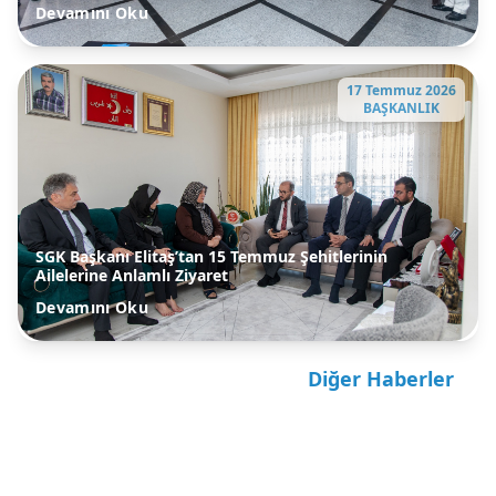
Devamını Oku
17 Temmuz 2026
BAŞKANLIK
SGK Başkanı Elitaş’tan 15 Temmuz Şehitlerinin
Ailelerine Anlamlı Ziyaret
Devamını Oku
Diğer Haberler
bilgiislem-test@sgk.gov.tr
security@sgk.gov.tr