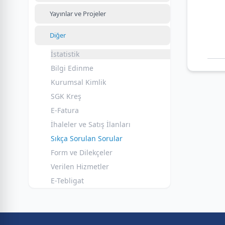
Yayınlar ve Projeler
Diğer
İstatistik
Bilgi Edinme
Kurumsal Kimlik
SGK Kreş
E-Fatura
İhaleler ve Satış İlanları
Sıkça Sorulan Sorular
Form ve Dilekçeler
Verilen Hizmetler
E-Tebligat