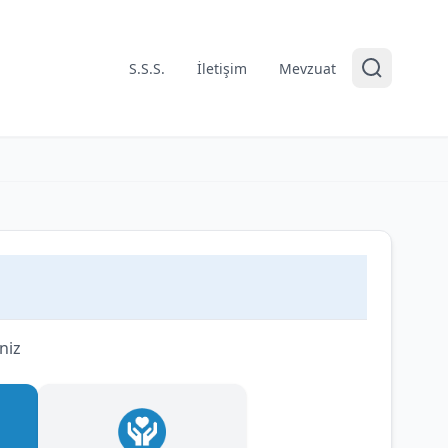
S.S.S.
İletişim
Mevzuat
niz