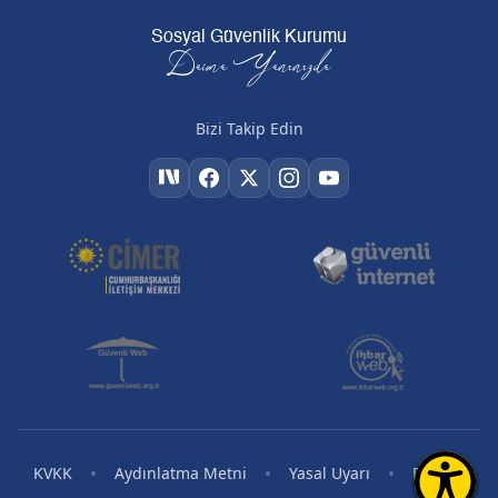
Sosyal Güvenlik Kurumu
Daima Yanınızda
Bizi Takip Edin
•
•
•
•
KVKK
Aydınlatma Metni
Yasal Uyarı
RSS