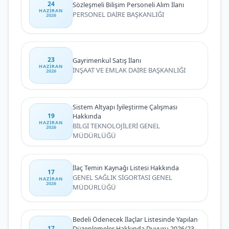
24
Sözleşmeli Bilişim Personeli Alım İlanı
HAZIRAN
PERSONEL DAİRE BAŞKANLIĞI
2026
23
Gayrimenkul Satış İlanı
HAZIRAN
İNŞAAT VE EMLAK DAİRE BAŞKANLIĞI
2026
Sistem Altyapı İyileştirme Çalışması
19
Hakkında
HAZIRAN
BİLGİ TEKNOLOJİLERİ GENEL
2026
MÜDÜRLÜĞÜ
İlaç Temin Kaynağı Listesi Hakkında
17
GENEL SAĞLIK SİGORTASI GENEL
HAZIRAN
2026
MÜDÜRLÜĞÜ
Bedeli Ödenecek İlaçlar Listesinde Yapılan
17
Düzenlemeler Hakkında Duyuru 2026/23