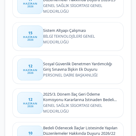
HAZIRAN
GENEL SAĞLIK SİGORTASI GENEL
2026
MÜDÜRLÜĞÜ
Sistem Altyapı Çalışması
15
BİLGİ TEKNOLOJİLERİ GENEL
HAZIRAN
2026
MÜDÜRLÜĞÜ
Sosyal Güvenlik Denetmen Yardımcılığı
12
Giriş Sınavına İlişkin Ek Duyuru
HAZIRAN
2026
PERSONEL DAİRE BAŞKANLIĞI
2025/3. Dönem İlaç Geri Ödeme
12
Komisyonu Kararlarına İstinaden Bedeli
HAZIRAN
Ödenecek İlaçlar Listesinde Yapılan
GENEL SAĞLIK SİGORTASI GENEL
2026
Düzenlemeler Hakkında Duyuru
MÜDÜRLÜĞÜ
Bedeli Ödenecek İlaçlar Listesinde Yapılan
10
Düzenlemeler Hakkında Duyuru 2026/22