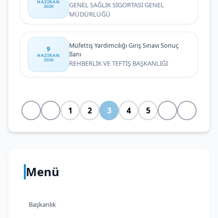
HAZIRAN
GENEL SAĞLIK SİGORTASI GENEL
2026
MÜDÜRLÜĞÜ
Müfettiş Yardımcılığı Giriş Sınavı Sonuç
9
İlanı
HAZIRAN
2026
REHBERLİK VE TEFTİŞ BAŞKANLIĞI
1
2
3
4
5
Menü
Başkanlık