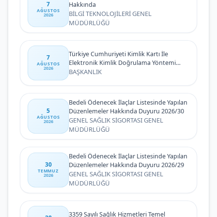
7
Hakkında
AĞUSTOS
BİLGİ TEKNOLOJİLERİ GENEL
2026
MÜDÜRLÜĞÜ
Türkiye Cumhuriyeti Kimlik Kartı İle
7
Elektronik Kimlik Doğrulama Yöntemi
AĞUSTOS
2026
(Biyometrik Kimlik Doğrulama Sistemi)
BAŞKANLIK
Bedeli Ödenecek İlaçlar Listesinde Yapılan
5
Düzenlemeler Hakkında Duyuru 2026/30
AĞUSTOS
GENEL SAĞLIK SİGORTASI GENEL
2026
MÜDÜRLÜĞÜ
Bedeli Ödenecek İlaçlar Listesinde Yapılan
30
Düzenlemeler Hakkında Duyuru 2026/29
TEMMUZ
GENEL SAĞLIK SİGORTASI GENEL
2026
MÜDÜRLÜĞÜ
3359 Sayılı Sağlık Hizmetleri Temel