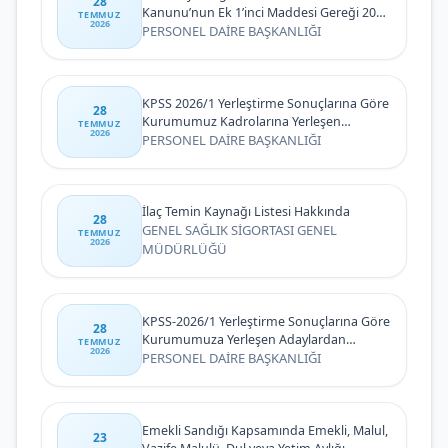
28
Kanunu’nun Ek 1’inci Maddesi Gereği 2026
TEMMUZ
2026
Yılı 2. Dönem İlk Defa ve Yeniden
PERSONEL DAİRE BAŞKANLIĞI
Atananlara İlişkin Duyuru
KPSS 2026/1 Yerleştirme Sonuçlarına Göre
28
Kurumumuz Kadrolarına Yerleşen
TEMMUZ
2026
Adaylardan İstenen Belgelere İlişkin
PERSONEL DAİRE BAŞKANLIĞI
Duyuru
İlaç Temin Kaynağı Listesi Hakkında
28
GENEL SAĞLIK SİGORTASI GENEL
TEMMUZ
2026
MÜDÜRLÜĞÜ
KPSS-2026/1 Yerleştirme Sonuçlarına Göre
28
Kurumumuza Yerleşen Adaylardan
TEMMUZ
2026
İstenen Belgelere İlişkin Duyuru
PERSONEL DAİRE BAŞKANLIĞI
Emekli Sandığı Kapsamında Emekli, Malul,
23