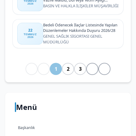
Vazife Malulü, Dul veya Yetim Aylığı
TEMMUZ
2026
Alanların 2026 Yılı Temmuz Dönemi Zam
BASIN VE HALKLA İLİŞKİLER MÜŞAVİRLİĞİ
Farklarının Ödenmesine Dair Basın
Duyurusu
Bedeli Ödenecek İlaçlar Listesinde Yapılan
22
Düzenlemeler Hakkında Duyuru 2026/28
TEMMUZ
GENEL SAĞLIK SİGORTASI GENEL
2026
MÜDÜRLÜĞÜ
1
2
3
Menü
Başkanlık